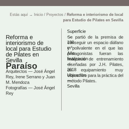
Estás aquí →
Inicio
/
Proyectos
/
Reforma e interiorismo de local
para Estudio de Pilates en Sevilla
Superficie
Reforma e
—
Se partió de la premisa de
interiorismo de
180
conseguir un espacio diáfano
m²
local para Estudio
y polivalente en el que las
Año
protagonistas fueran las
de Pilates en
finalización
máquinas de entrenamiento
Sevilla
Paraíso
—
diseñadas por J.H. Pilates,
2018
un equipamiento muy
Arquitectos — José Ángel
Ubicación
específico para la práctica del
Rey, Irene Serrano y Juan
—
método Pilates.
M. Mendoza
Sevilla
Fotografías — José Ángel
Rey